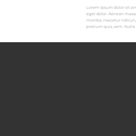
Lorem ipsum dolor sit am
eget dolor. Aenean massa
montes, nascetur ridiculu
pretium quis, sem. Null
uis, sem. Nulla consequat
 adipiscing elit. Aenean