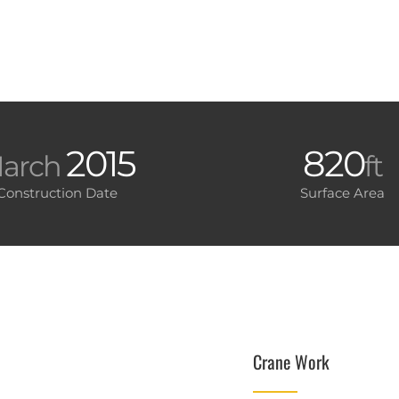
2015
820
arch
ft
Construction Date
Surface Area
Crane Work