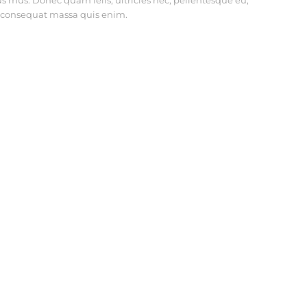
s mus. Donec quam felis, ultricies nec, pellentesque eu,
a consequat massa quis enim.