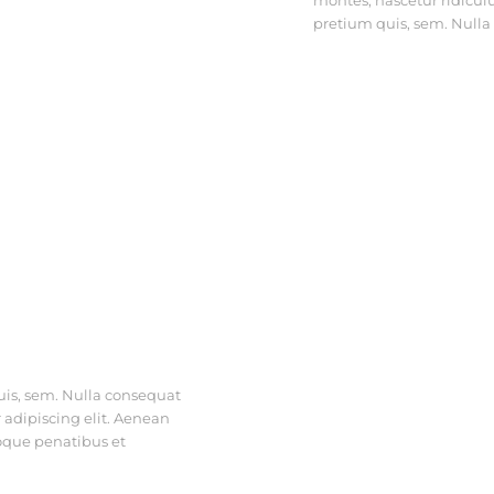
montes, nascetur ridiculu
pretium quis, sem. Null
uis, sem. Nulla consequat
 adipiscing elit. Aenean
oque penatibus et