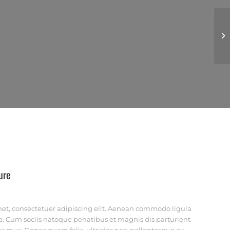
Pr
ure
et, consectetuer adipiscing elit. Aenean commodo ligula
. Cum sociis natoque penatibus et magnis dis parturient