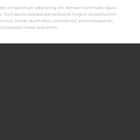
et, consectetuer adipiscing elit. Aenean commodo ligula
. Cum sociis natoque penatibus et magnis dis parturient
s mus. Donec quam felis, ultricies nec, pellentesque eu,
a consequat massa quis enim.