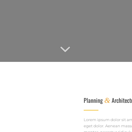
Planning
Architect
&
Lorem ipsum dolor sit am
eget dolor. Aenean massa